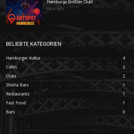
Hamburgs Größter Club!
Juli 5, 2025
BELIEBTE KATEGORIEN
Hamburger Kultur
4
Cafes
2
Clubs
2
Shisha Bars
1
Restaurants
1
Fast Food
1
Bars
0