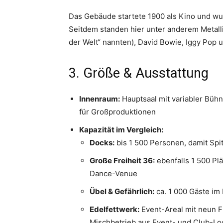
Das Gebäude startete 1900 als Kino und w
Seitdem standen hier unter anderem Metall
der Welt“ nannten), David Bowie, Iggy Pop 
3. Größe & Ausstattung
Innenraum:
Hauptsaal mit variabler Bühn
für Großproduktionen
Kapazität im Vergleich:
Docks:
bis 1 500 Personen, damit Spi
Große Freiheit 36:
ebenfalls 1 500 Plät
Dance-Venue
Übel & Gefährlich:
ca. 1 000 Gäste im
Edelfettwerk:
Event-Areal mit neun Fl
Mischbetrieb aus Event- und Club-Lo