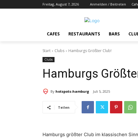
Freitag, August 7, 2026
Anmelden / Beitreten
Caf
CAFES
RESTAURANTS
BARS
CLU
Start
Clubs
Hamburgs Größter Club!
Clubs
Hamburgs Größter
By
hotspots-hamburg
Juli 5, 2025
Teilen
Hamburgs größter Club im klassischen Sin