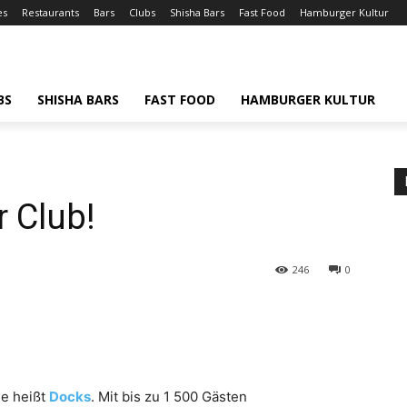
es
Restaurants
Bars
Clubs
Shisha Bars
Fast Food
Hamburger Kultur
BS
SHISHA BARS
FAST FOOD
HAMBURGER KULTUR
 Club!
246
0
ne heißt
Docks
. Mit bis zu 1 500 Gästen