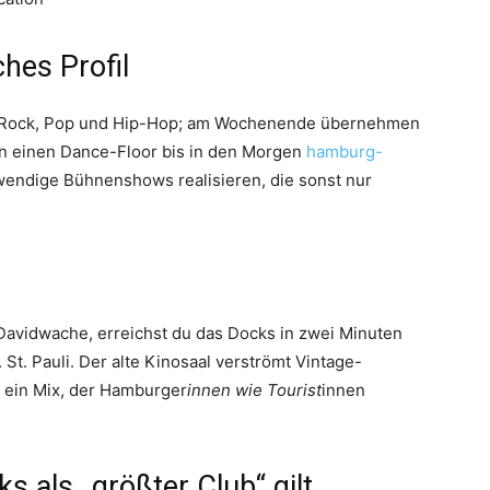
hes Profil
s Rock, Pop und Hip-Hop; am Wochenende übernehmen
n einen Dance-Floor bis in den Morgen
hamburg-
fwendige Bühnenshows realisieren, die sonst nur
Davidwache, erreichst du das Docks in zwei Minuten
t. Pauli. Der alte Kinosaal verströmt Vintage-
 ein Mix, der Hamburger
innen wie Tourist
innen
 als „größter Club“ gilt